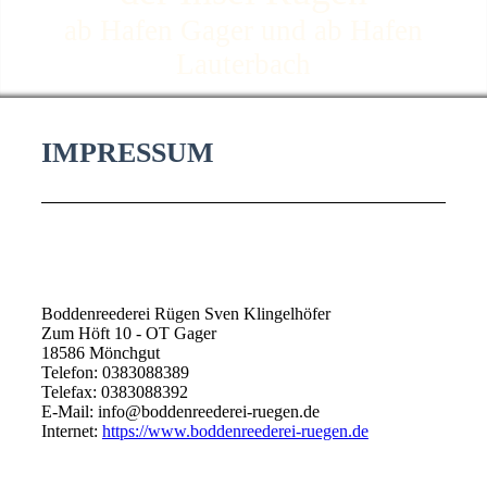
ab Hafen Gager und ab Hafen
Lauterbach
IMPRESSUM
Boddenreederei Rügen Sven Klingelhöfer
Zum Höft 10 - OT Gager
18586 Mönchgut
Telefon: 0383088389
Telefax: 0383088392
E-Mail: info@boddenreederei-ruegen.de
Internet:
https://www.boddenreederei-ruegen.de